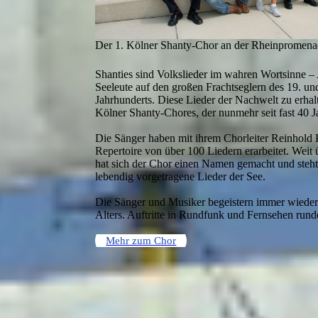
Der 1. Kölner Shanty-Chor an der Rheinpromen
Shanties sind Volkslieder im wahren Wortsinne – 
Seeleute auf den großen Frachtseglern des 19. un
Jahrhunderts. Diese Lieder der Nachwelt zu erhalte
Kölner Shanty-Chores, der nunmehr seit fast 40 J
Die Sänger haben mit ihrem Chorleiter Reinhold
Repertoire von über 100 Liedern erarbeitet. Weit
hat sich der Chor einen Namen gemacht und steht
lebendig vorgetragene Lieder der See.
Die Sänger und Musiker begeistern immer wiede
Alters. Auftritte in Rundfunk und Fernsehen rund
Mehr zum Chor