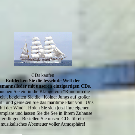
CDs kaufen
Entdecken Sie die fesselnde Welt der
emannslieder mit unseren einzigartigen CDs.
auchen Sie ein in die Klänge von "Rund um die
lt", begleiten Sie die "Kölner Jungs auf großer
rt" und genießen Sie das maritime Flair von "Uns
ehlt der Wind". Holen Sie sich jetzt Ihre eigenen
mplare und lassen Sie die See in Ihrem Zuhause
erklingen. Bestellen Sie unsere CDs für ein
musikalisches Abenteuer voller Atmosphäre!