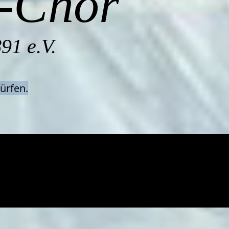
y-Chor
91 e.V.
ürfen.