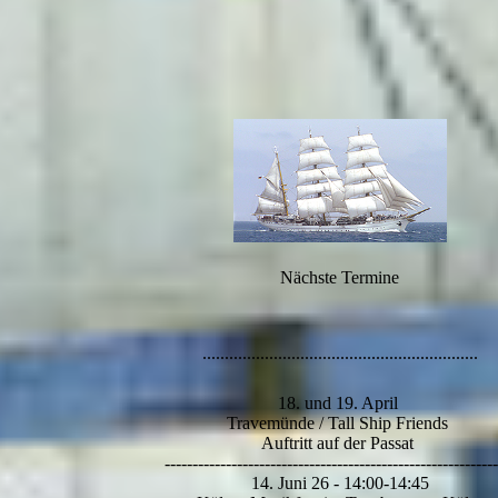
Nächste Termine
..............................................................
18.
18. und 19. April
Travemünde / Tall Ship Friends
Auftritt auf der Passat
-----------------------------------------------------------
14. Juni 26 - 14:00-14:45