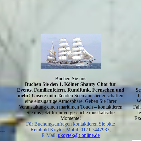
Buchen Sie uns
Buchen Sie den 1. Kölner Shanty-Chor
für
Events, Familienfeiern, Rundfunk, Fernsehen und
Se
mehr!
Unsere mitreißenden Seemannslieder schaffen
T
eine einzigartige Atmosphäre. Geben Sie Ihrer
We
Veranstaltung einen maritimen Touch – kontaktieren
Fah
Sie uns jetzt für unvergessliche musikalische
f
Momente!
Exe
Für Buchungsanfragen kontaktieren Sie bitte
Reinhold Koytek Mobil: 0171 7447933,
----
E-Mail:
r.koytek@t-online.de