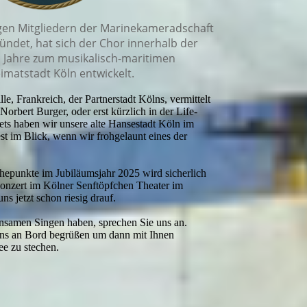
gen Mitgliedern der Marinekameradschaft
ündet, hat sich der Chor innerhalb der
n Jahre zum musikalisch-maritimen
imatstadt Köln entwickelt.
lle, Frankreich, der Partnerstadt Kölns, vermittelt
rbert Burger, oder erst kürzlich in der Life-
ets haben wir unsere alte Hansestadt Köln im
st im Blick, wenn wir frohgelaunt eines der
hepunkte im Jubiläumsjahr 2025 wird sicherlich
onzert im Kölner Senftöpfchen Theater im
ns jetzt schon riesig drauf.
samen Singen haben, sprechen Sie uns an.
uns an Bord begrüßen um dann mit Ihnen
e zu stechen.