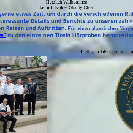
Herzlich Willkommen
beim 1. Kölner Shanty-Chor
gerne etwas Zeit, um durch die verschiedenen Rub
interessante Details und Berichte zu unseren zahl
n Reisen und Auftritten.
Für einen akustischen Vorg
s“
zu den einzelnen Titeln Hörproben herunterla
In diesem Jahr feiern wir u