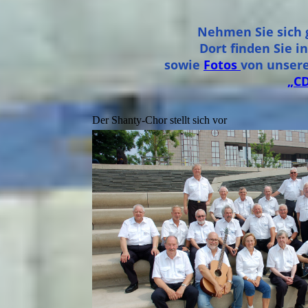
Nehmen Sie sich 
Dort finden Sie 
sowie
Fotos
von unsere
„CD
Der Shanty-Chor stellt sich vor