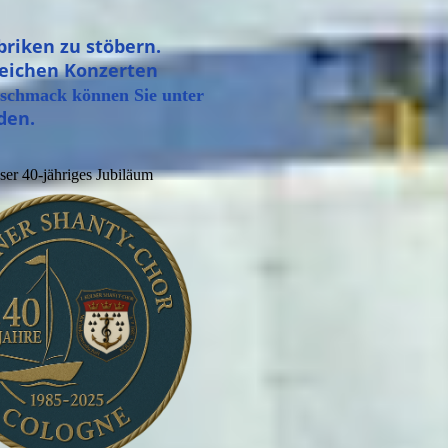
riken zu stöbern.
reichen Konzerten
eschmack können Sie unter
den.
nser 40-jähriges Jubiläum