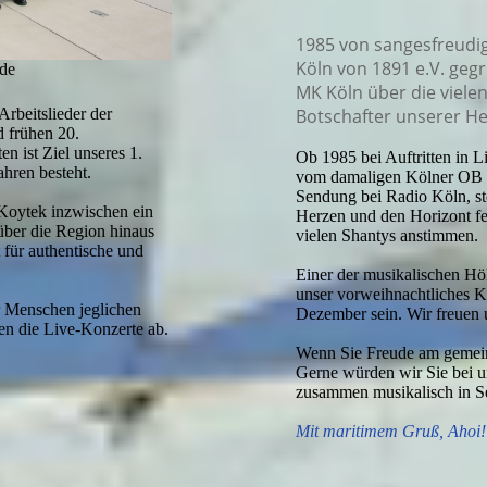
1985 von sangesfreudi
Köln von 1891 e.V. gegr
ade
MK Köln über die viele
Arbeitslieder der
Botschafter unserer He
d frühen 20.
n ist Ziel unseres 1.
Ob 1985 bei Auftritten in Li
ahren besteht.
vom damaligen Kölner OB No
Sendung bei Radio Köln, st
 Koytek inzwischen ein
Herzen und den Horizont fe
 über die Region hinaus
vielen Shantys anstimmen.
 für authentische und
Einer der musikalischen Hö
unser vorweihnachtliches K
r Menschen jeglichen
Dezember sein. Wir freuen u
en die Live-Konzerte ab.
Wenn Sie Freude am gemein
Gerne würden wir Sie bei 
zusammen musikalisch in Se
Mit maritimem Gruß, Ahoi!